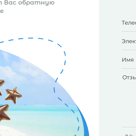
т Вас обратную
е
Теле
Элек
Имя