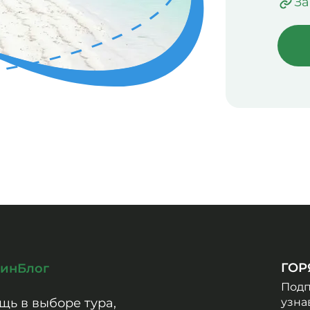
За
ГОР
зин
Блог
Подп
щь в выборе тура,
узна